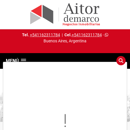
Tel.
+541162311784
|
Cel.
+541162311784
-
Buenos Aires, Argentina
MENÚ
Detalles del inmueble