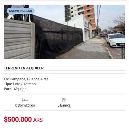
NUEVO INGRESO
TERRENO EN ALQUILER
En:
Campana, Buenos Aires
Tipo:
Lote / Terreno
Para:
Alquiler
0 Dormitorios
0 Baño(s)
$500.000
ARS