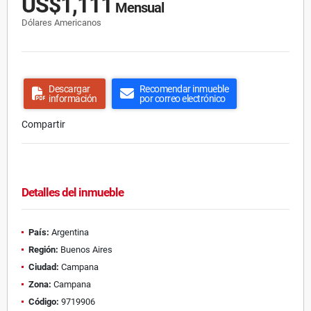
US$1,111
Mensual
Dólares Americanos
Descargar
Recomendar inmueble
información
por correo electrónico
Compartir
Detalles del inmueble
País:
Argentina
Región:
Buenos Aires
Ciudad:
Campana
Zona:
Campana
Código:
9719906