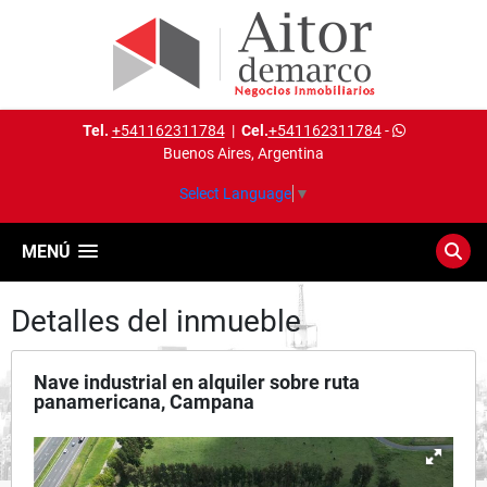
Tel.
+541162311784
|
Cel.
+541162311784
-
Buenos Aires, Argentina
Select Language
▼
MENÚ
Detalles del inmueble
Nave industrial en alquiler sobre ruta
panamericana, Campana