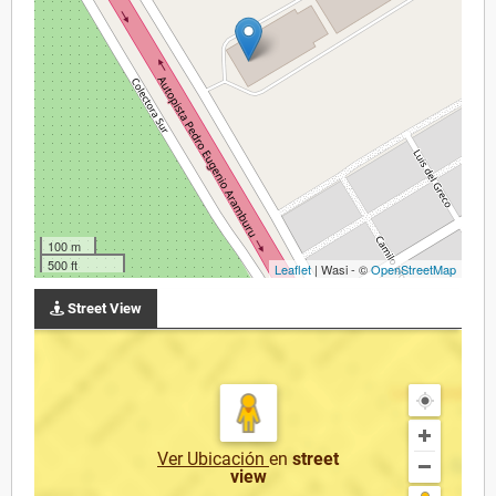
100 m
500 ft
Leaflet
| Wasi - ©
OpenStreetMap
Street View
Ver Ubicación
en
street
view