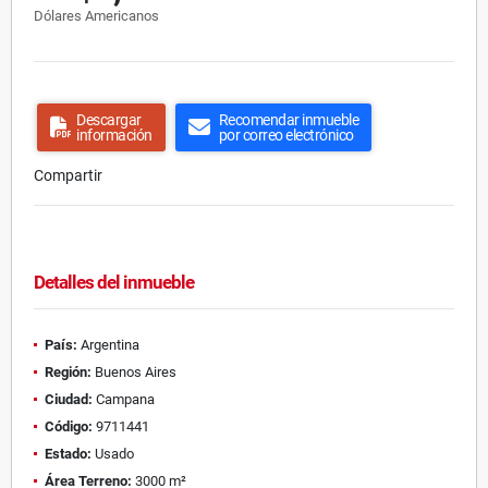
Dólares Americanos
Descargar
Recomendar inmueble
información
por correo electrónico
Compartir
Detalles del inmueble
País:
Argentina
Región:
Buenos Aires
Ciudad:
Campana
Código:
9711441
Estado:
Usado
Área Terreno:
3000 m²