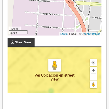
100 m
500 ft
Leaflet
| Wasi - ©
OpenStreetMap
Street View
Ver Ubicación
en
street
view