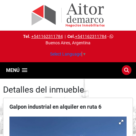
Tel.
+541162311784
|
Cel.
+541162311784
-
Buenos Aires, Argentina
Select Language
▼
MENÚ
Detalles del inmueble
Galpon industrial en alquiler en ruta 6