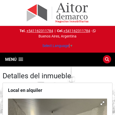
Tel.
+541162311784
|
Cel.
+541162311784
-
Buenos Aires, Argentina
Select Language
▼
MENÚ
Detalles del inmueble
Local en alquiler