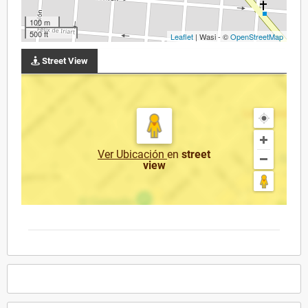
100 m
500 ft
Leaflet
| Wasi - ©
OpenStreetMap
Street View
Ver Ubicación
en
street
view