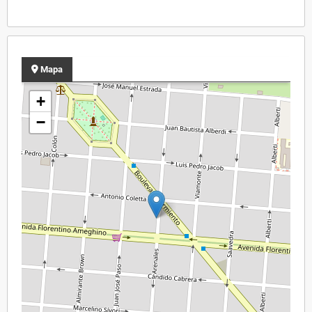
Mapa
+
−