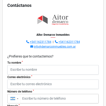
Contáctanos
Aitor Demarco Inmuebles
+541162311784
|
+541162311784
info@demarcoinmuebles.com.ar
¿Prefieres que te contactemos?
*
Tu nombre
*
Correo electrónico
*
Número de teléfono
▼
*
Mensaje