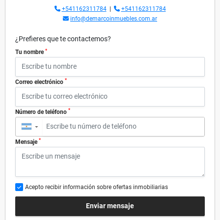
+541162311784
|
+541162311784
info@demarcoinmuebles.com.ar
¿Prefieres que te contactemos?
*
Tu nombre
*
Correo electrónico
*
Número de teléfono
▼
*
Mensaje
Acepto recibir información sobre ofertas inmobiliarias
Enviar mensaje