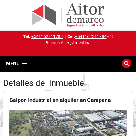
Tel.
+541162311784
|
Cel.
+541162311784
-
Buenos Aires, Argentina
MENÚ
Detalles del inmueble
Galpon Industrial en alquiler en Campana