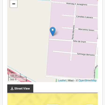
−
100 m
500 ft
Leaflet
| Wasi - ©
OpenStreetMap
Street View