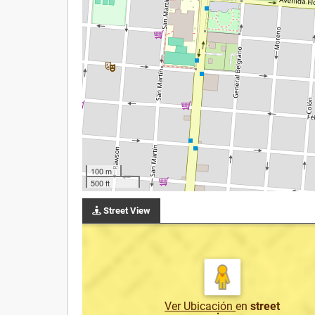
100 m
500 ft
Street View
Ver Ubicación
en
street