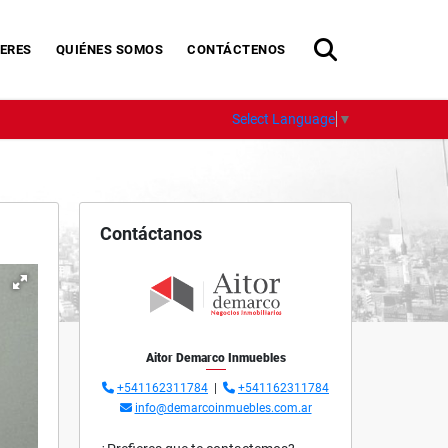
ERES
QUIÉNES SOMOS
CONTÁCTENOS
Select Language
▼
Contáctanos
Aitor Demarco Inmuebles
+541162311784
|
+541162311784
info@demarcoinmuebles.com.ar