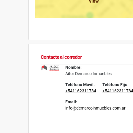
view
Contacte al corredor
Nombre:
Aitor Demarco Inmuebles
Teléfono Móvil:
Teléfono Fijo:
+541162311784
+54116231178
Email:
info@demarcoinmuebles.com.ar