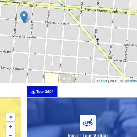
Leaflet
| Wasi - ©
OpenStr
Tour 360º
Iniciar
Tour Virtual