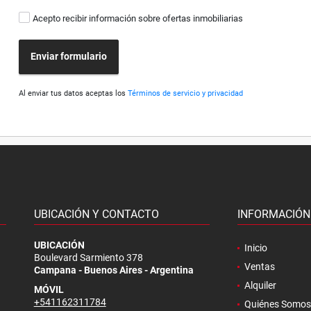
Acepto recibir información sobre ofertas inmobiliarias
Enviar formulario
Al enviar tus datos aceptas los
Términos de servicio y privacidad
UBICACIÓN Y CONTACTO
INFORMACIÓN
.
UBICACIÓN
Inicio
Boulevard Sarmiento 378
Ventas
Campana - Buenos Aires - Argentina
Alquiler
MÓVIL
+541162311784
Quiénes Somos