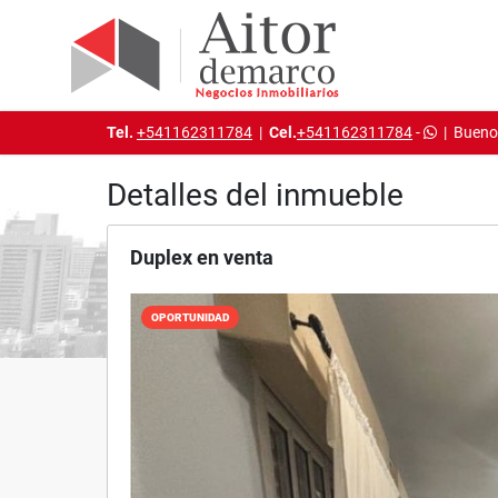
Tel.
+541162311784
|
Cel.
+541162311784
-
|
Buenos
Detalles del inmueble
Duplex en venta
OPORTUNIDAD