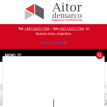
Tel.
+541162311784
|
Cel.
+541162311784
-
Buenos Aires, Argentina
Select Language
▼
MENÚ
Detalles del inmueble