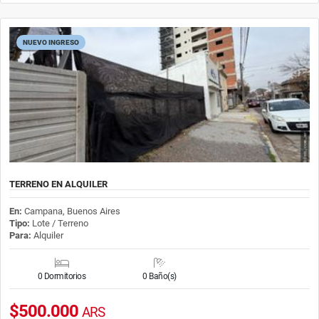
NUEVO INGRESO
TERRENO EN ALQUILER
En:
Campana, Buenos Aires
Tipo:
Lote / Terreno
Para:
Alquiler
0 Dormitorios
0 Baño(s)
$500.000
ARS