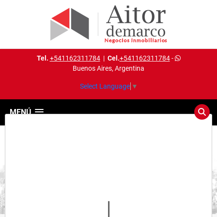
Tel.
+541162311784
|
Cel.
+541162311784
-
Buenos Aires, Argentina
Select Language
▼
MENÚ
Detalles del inmueble