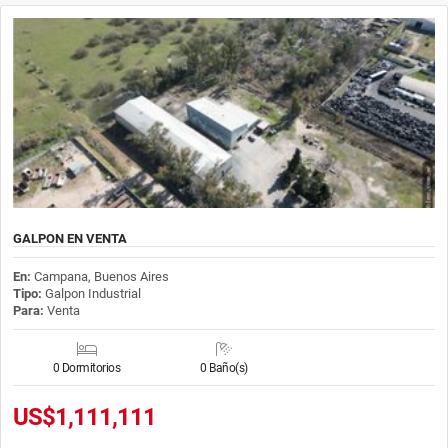
GALPON EN VENTA
En:
Campana, Buenos Aires
Tipo:
Galpon Industrial
Para:
Venta
0 Dormitorios
0 Baño(s)
US$1,111,111