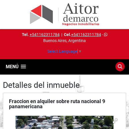
Tel.
+541162311784
|
Cel.
+541162311784
-
Buenos Aires, Argentina
Select Language
▼
MENÚ
Detalles del inmueble
Fraccion en alquiler sobre ruta nacional 9
panamericana