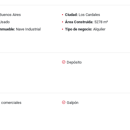
Buenos Aires
Ciudad:
Los Cardales
Usado
Área Construida:
5278 m²
inmueble:
Nave Industrial
Tipo de negocio:
Alquiler
Depósito
s comerciales
Galpón