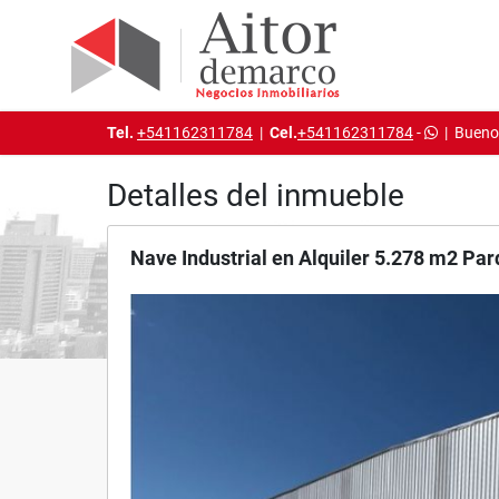
Tel.
+541162311784
|
Cel.
+541162311784
-
|
Buenos
Detalles del inmueble
Nave Industrial en Alquiler 5.278 m2 Par