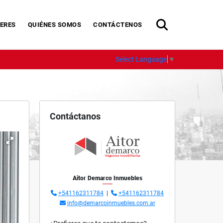
ERES
QUIÉNES SOMOS
CONTÁCTENOS
Select Language
▼
Contáctanos
Aitor Demarco Inmuebles
+541162311784
|
+541162311784
info@demarcoinmuebles.com.ar