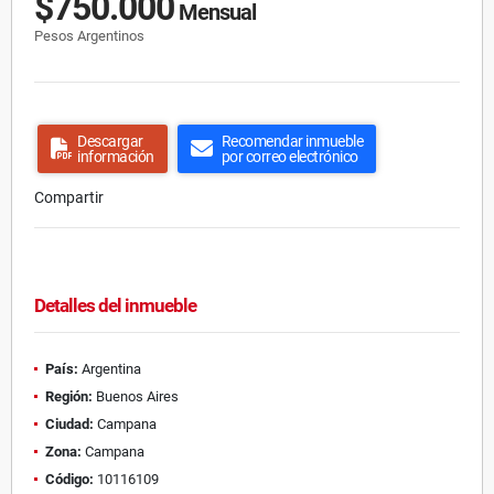
$750.000
Mensual
Pesos Argentinos
Descargar
Recomendar inmueble
información
por correo electrónico
Compartir
Detalles del inmueble
País:
Argentina
Región:
Buenos Aires
Ciudad:
Campana
Zona:
Campana
Código:
10116109