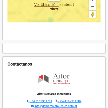
Ver Ubicación
en
street
view
Contáctanos
Aitor Demarco Inmuebles
+541162311784
|
+541162311784
info@demarcoinmuebles.com.ar