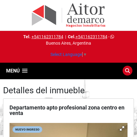
Tel.
+541162311784
|
Cel.
+541162311784
-
Buenos Aires, Argentina
Select Language
▼
MENÚ
Detalles del inmueble
Departamento apto profesional zona centro en
venta
NUEVO INGRESO