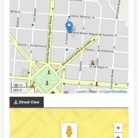
100 m
500 ft
Leaflet
| Wasi - ©
OpenStreetMap
Street View