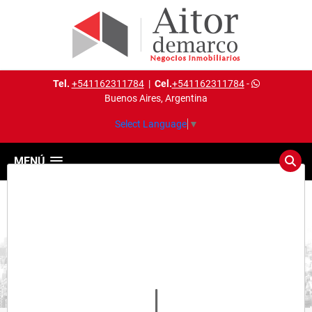
Tel.
+541162311784
|
Cel.
+541162311784
-
Buenos Aires, Argentina
Select Language
▼
MENÚ
Detalles del inmueble