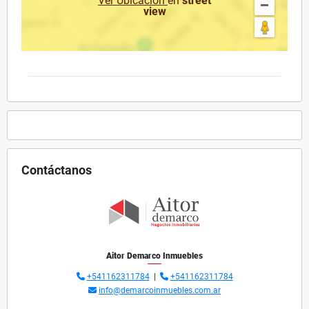
Ver Ubicación
en
street
view
Contáctanos
Aitor Demarco Inmuebles
+541162311784
|
+541162311784
info@demarcoinmuebles.com.ar