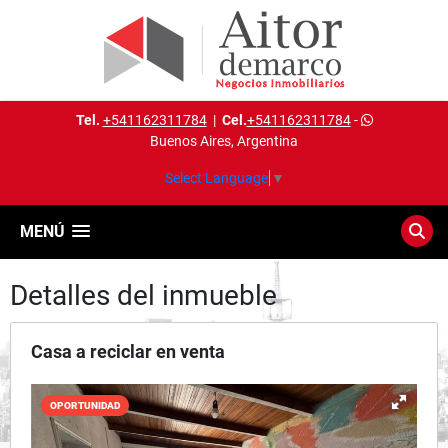
Tel.
+541162311784
|
Cel.
+541162311784
-
Buenos Aires, Argentina
Select Language
▼
MENÚ
Detalles del inmueble
Casa a reciclar en venta
OPORTUNIDAD