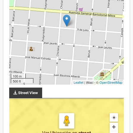
100 m
500 ft
Leaflet
| Wasi - ©
OpenStreetMap
Street View