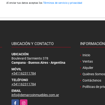
Al enviar tus datos aceptas los
Términos de servicio y privacidad
UBICACIÓN Y CONTACTO
INFORMACIÓN
.
UBICACIÓN
Inicio
Boulevard Sarmiento 378
Ventas
Campana - Buenos Aires - Argentina
Alquiler
MÓVIL
+541162311784
Quiénes Somos
TELÉFONO
Contáctenos
+541162311784
Políticas de pr
EMAIL
info@demarcoinmuebles.com.ar
Facebook
Instagram