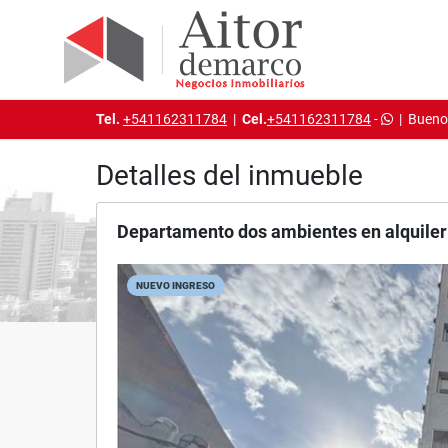
Tel.
+541162311784
|
Cel.
+541162311784
-
|
Buenos
Detalles del inmueble
Departamento dos ambientes en alquiler
NUEVO INGRESO