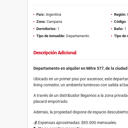
País:
Argentina
Región:
Zona:
Campana
Código:
Dormitorios:
1
Baño:
1
Tipo de inmueble:
Departamento
Tipo de 
Descripción Adicional
Departamento en alquiler en Mitre 577, de la ciuda
Ubicado en un primer piso por ascensor, este departam
living comedor, un ambiente luminoso con salida al b
A través de un distribuidor llegamos a la zona priva
placard empotrado.
Además, la propiedad dispone de espacio descubierto 
💰 Expensas aproximadas: $85.000 mensuales.