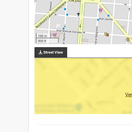
100 m
500 ft
Street View
Ve