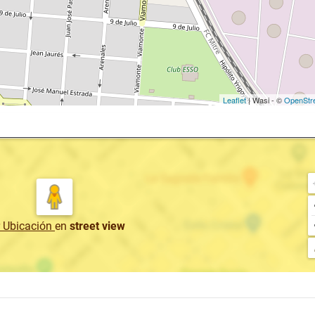
Leaflet
| Wasi - ©
OpenStr
r Ubicación
en
street view