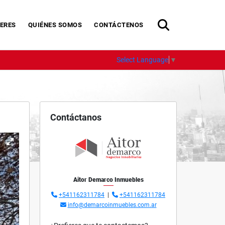
ERES
QUIÉNES SOMOS
CONTÁCTENOS
Select Language
▼
Contáctanos
Aitor Demarco Inmuebles
+541162311784
|
+541162311784
info@demarcoinmuebles.com.ar