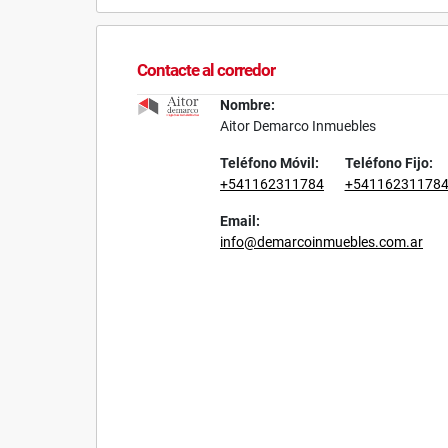
Contacte al corredor
Nombre:
Aitor Demarco Inmuebles
Teléfono Móvil:
Teléfono Fijo:
+541162311784
+54116231178
Email:
info@demarcoinmuebles.com.ar