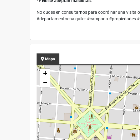
🐾 No se aceptan mascotas.
No dudes en consultarnos para coordinar una visita o
#departamentoenalquiler #campana #propiedades #in
Mapa
+
−