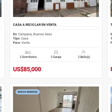
CASA A RECICLAR EN VENTA
En:
Campana, Buenos Aires
Tipo:
Casa
Para:
Venta
2 Dormitorios
2 Garaje
2 Baño(s)
US$85,000
NUEVO INGRESO