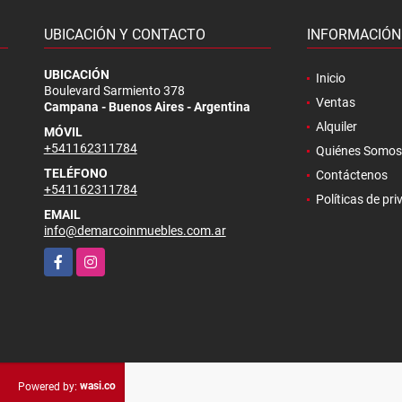
UBICACIÓN Y CONTACTO
INFORMACIÓN
.
UBICACIÓN
Inicio
Boulevard Sarmiento 378
Ventas
Campana - Buenos Aires - Argentina
Alquiler
MÓVIL
+541162311784
Quiénes Somos
TELÉFONO
Contáctenos
+541162311784
Políticas de pr
EMAIL
info@demarcoinmuebles.com.ar
Facebook
Instagram
wasi.co
Powered by: