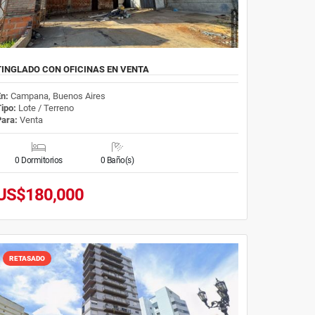
TINGLADO CON OFICINAS EN VENTA
En:
Campana, Buenos Aires
Tipo:
Lote / Terreno
Para:
Venta
0 Dormitorios
0 Baño(s)
US$180,000
RETASADO