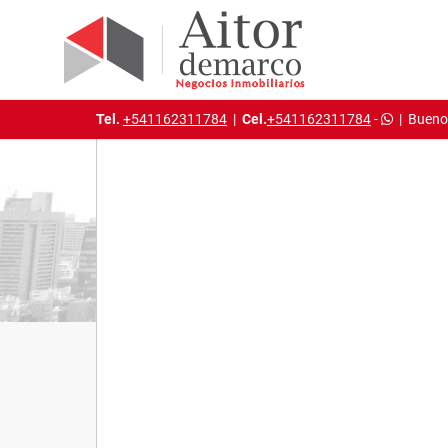
Tel.
+541162311784
|
Cel.
+541162311784
-
|
Buenos
Detalles del inmueble