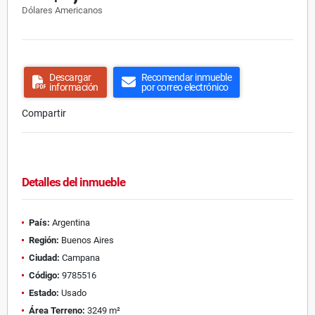
Dólares Americanos
Descargar
Recomendar inmueble
información
por correo electrónico
Compartir
Detalles del inmueble
País:
Argentina
Región:
Buenos Aires
Ciudad:
Campana
Código:
9785516
Estado:
Usado
Área Terreno:
3249 m²