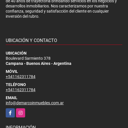
de 40 años de trayectoria brindando servicios en los negocios y
desarrollos inmobiliarios. Nos caracterizamos por nuestra
confianza, seguridad y satisfacción del cliente en cualquier
inversión del rubro.
UBICACIÓN Y CONTACTO
UBICACIÓN
Boulevard Sarmiento 378
Campana - Buenos Aires - Argentina
MÓVIL
+541162311784
TELÉFONO
+541162311784
EMAIL
info@demarcoinmuebles.com.ar
Facebook
Instagram
INFORMACIÓN