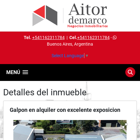
Tel.
+541162311784
|
Cel.
+541162311784
-
Buenos Aires, Argentina
Select Language
▼
MENÚ
Detalles del inmueble
Galpon en alquiler con excelente exposicion