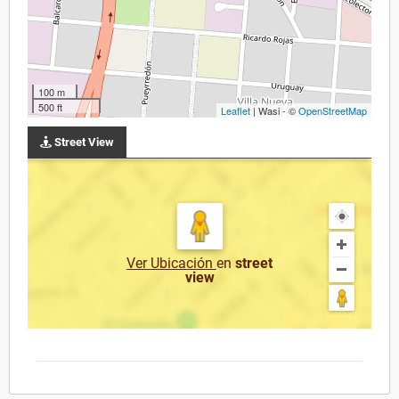
100 m
500 ft
Leaflet
| Wasi - ©
OpenStreetMap
Street View
Ver Ubicación
en
street
view