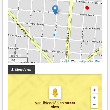
100 m
500 ft
Leaflet
| Wasi - ©
OpenStreetMap
Street View
Ver Ubicación
en
street
view