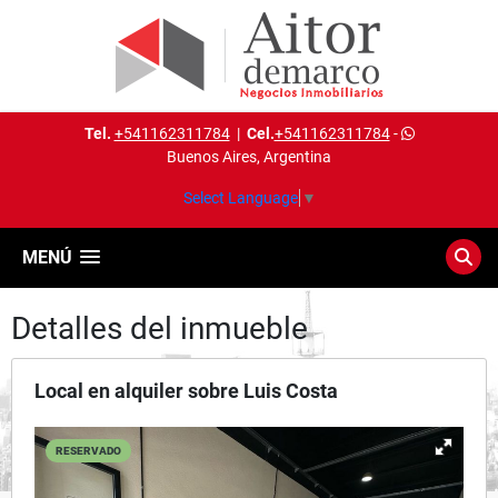
Tel.
+541162311784
|
Cel.
+541162311784
-
Buenos Aires, Argentina
Select Language
▼
MENÚ
Detalles del inmueble
Local en alquiler sobre Luis Costa
RESERVADO