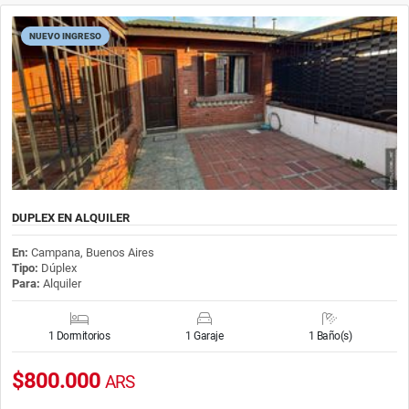
NUEVO INGRESO
DUPLEX EN ALQUILER
En:
Campana, Buenos Aires
Tipo:
Dúplex
Para:
Alquiler
1 Dormitorios
1 Garaje
1 Baño(s)
$800.000
ARS