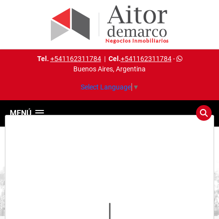
Tel.
+541162311784
|
Cel.
+541162311784
-
Buenos Aires, Argentina
Select Language
▼
MENÚ
Detalles del inmueble