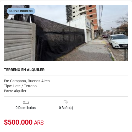
NUEVO INGRESO
TERRENO EN ALQUILER
En:
Campana, Buenos Aires
Tipo:
Lote / Terreno
Para:
Alquiler
0 Dormitorios
0 Baño(s)
$500.000
ARS