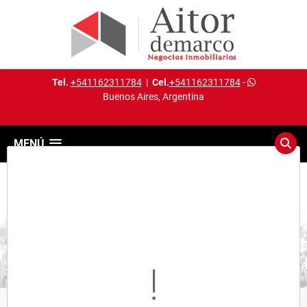
Tel.
+541162311784
|
Cel.
+541162311784
-
Buenos Aires, Argentina
MENÚ
Detalles del inmueble