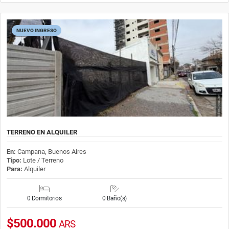
NUEVO INGRESO
TERRENO EN ALQUILER
En:
Campana, Buenos Aires
Tipo:
Lote / Terreno
Para:
Alquiler
0 Dormitorios
0 Baño(s)
$500.000
ARS