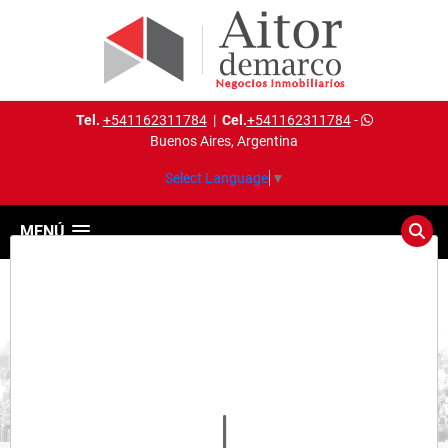
Tel.
+541162311784
|
Cel.
+541162311784
-
Buenos Aires, Argentina
Select Language
▼
MENÚ
Detalles del inmueble