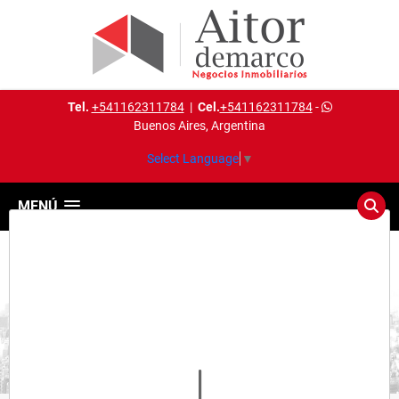
Tel.
+541162311784
|
Cel.
+541162311784
-
Buenos Aires, Argentina
Select Language
▼
MENÚ
Detalles del inmueble