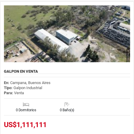
GALPON EN VENTA
En:
Campana, Buenos Aires
Tipo:
Galpon Industrial
Para:
Venta
0 Dormitorios
0 Baño(s)
US$1,111,111