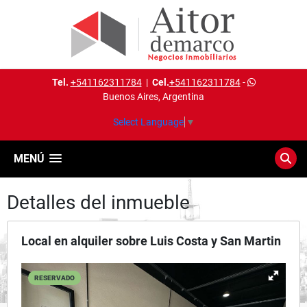
Tel.
+541162311784
|
Cel.
+541162311784
-
Buenos Aires, Argentina
Select Language
▼
MENÚ
Detalles del inmueble
Local en alquiler sobre Luis Costa y San Martin
RESERVADO