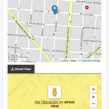
100 m
500 ft
Leaflet
| Wasi - ©
OpenStreetMap
Street View
Ver Ubicación
en
street
view