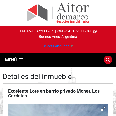
Tel.
+541162311784
|
Cel.
+541162311784
-
Buenos Aires, Argentina
Select Language
▼
MENÚ
Detalles del inmueble
Excelente Lote en barrio privado Monet, Los
Cardales