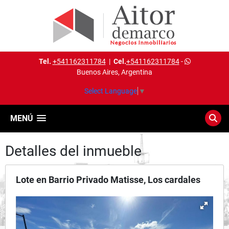
Tel.
+541162311784
|
Cel.
+541162311784
-
Buenos Aires, Argentina
Select Language
▼
MENÚ
Detalles del inmueble
Lote en Barrio Privado Matisse, Los cardales