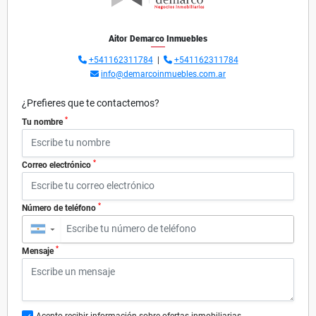
Aitor Demarco Inmuebles
+541162311784
|
+541162311784
info@demarcoinmuebles.com.ar
¿Prefieres que te contactemos?
*
Tu nombre
*
Correo electrónico
*
Número de teléfono
▼
*
Mensaje
Acepto recibir información sobre ofertas inmobiliarias