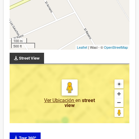
100 m
500 ft
Leaflet
| Wasi - ©
OpenStreetMap
Street View
Ver Ubicación
en
street
view
Tour 360º