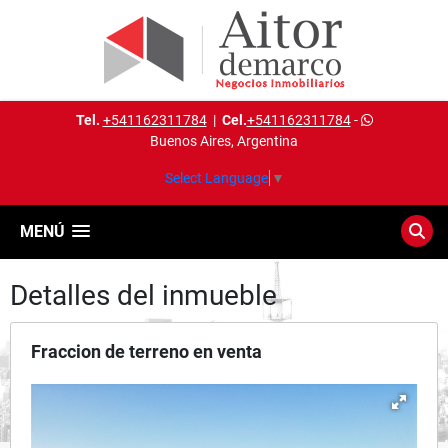
Tel.
+541162311784
|
Cel.
+541162311784
-
Buenos Aires, Argentina
Select Language
▼
MENÚ
Detalles del inmueble
Fraccion de terreno en venta