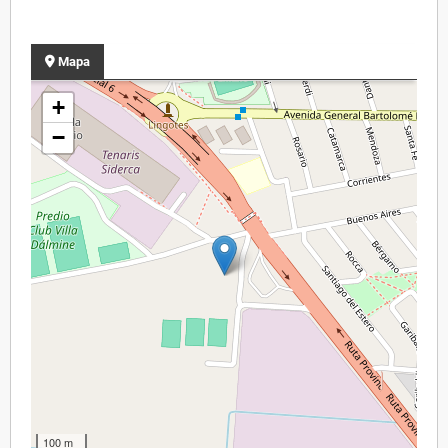
Mapa
+
−
100 m