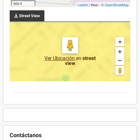
500 ft
Leaflet
| Wasi - ©
OpenStreetMap
Street View
Ver Ubicación
en
street
view
Contáctanos