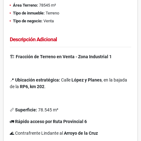
Área Terreno:
78545 m²
Tipo de inmueble:
Terreno
Tipo de negocio:
Venta
Descripción Adicional
🏗️
Fracción de Terreno en Venta - Zona Industrial 1
📍
Ubicación estratégica:
Calle
López y Planes
, en la bajada
de la
RP6, km 202
.
📏
Superficie:
78.545 m²
🚛
Rápido acceso por Ruta Provincial 6
🌊 Contrafrente Lindante al
Arroyo de la Cruz