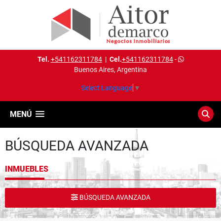
Tel.
+541162311784
|
Cel.
+541162311784
-
Buenos Aires, Argentina
Select Language
▼
MENÚ
BÚSQUEDA AVANZADA
INMUEBLES
BÚSQUEDA AVANZADA