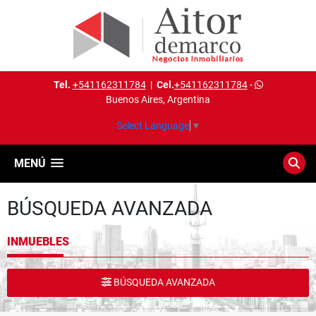
Tel.
+541162311784
|
Cel.
+541162311784
-
Buenos Aires, Argentina
Select Language
▼
MENÚ
BÚSQUEDA AVANZADA
INMUEBLES
BÚSQUEDA AVANZADA