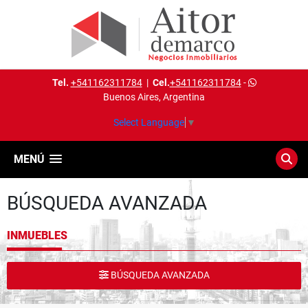
Tel.
+541162311784
|
Cel.
+541162311784
-
Buenos Aires, Argentina
Select Language
▼
MENÚ
BÚSQUEDA AVANZADA
INMUEBLES
BÚSQUEDA AVANZADA