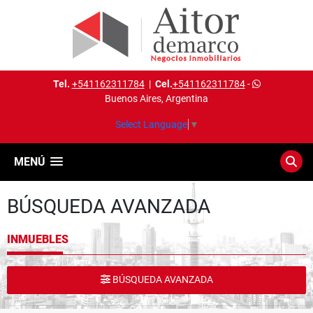
Tel.
+541162311784
|
Cel.
+541162311784
-
Buenos Aires, Argentina
Select Language
▼
MENÚ
BÚSQUEDA AVANZADA
INMUEBLES
BÚSQUEDA AVANZADA