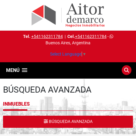
Tel.
+541162311784
|
Cel.
+541162311784
-
Buenos Aires, Argentina
Select Language
▼
MENÚ
BÚSQUEDA AVANZADA
INMUEBLES
BÚSQUEDA AVANZADA