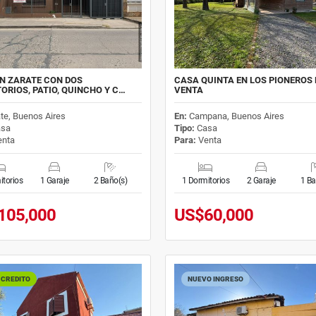
N ZARATE CON DOS
CASA QUINTA EN LOS PIONEROS 
ORIOS, PATIO, QUINCHO Y C…
VENTA
te, Buenos Aires
En:
Campana, Buenos Aires
sa
Tipo:
Casa
nta
Para:
Venta
itorios
1 Garaje
2 Baño(s)
1 Dormitorios
2 Garaje
1 Ba
105,000
US$60,000
 CREDITO
NUEVO INGRESO