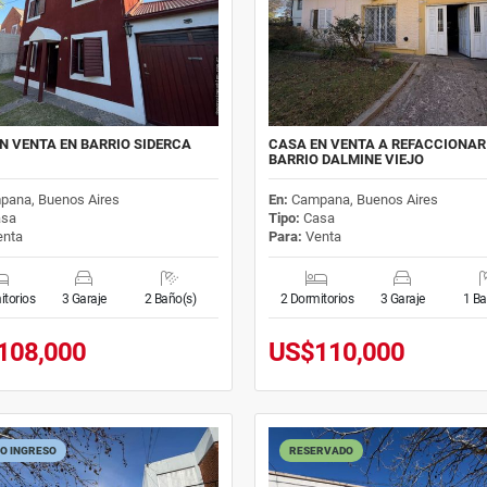
N VENTA EN BARRIO SIDERCA
CASA EN VENTA A REFACCIONAR
BARRIO DALMINE VIEJO
pana, Buenos Aires
En:
Campana, Buenos Aires
sa
Tipo:
Casa
nta
Para:
Venta
itorios
3 Garaje
2 Baño(s)
2 Dormitorios
3 Garaje
1 Ba
108,000
US$110,000
O INGRESO
RESERVADO