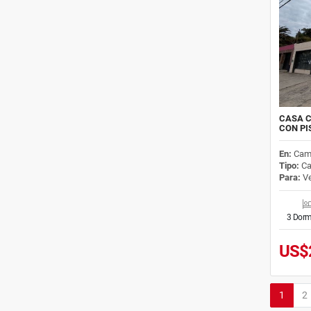
CASA C
CON PI
En:
Cam
Tipo:
Ca
Para:
Ve
3 Dorm
US$
1
2