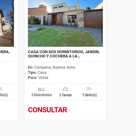
HERA,
CASA CON DOS DORMITORIOS, JARDIN,
QUINCHO Y COCHERA A LA…
En:
Campana, Buenos Aires
Tipo:
Casa
Para:
Venta
ño(s)
3 Dormitorios
2 Garaje
5 Baño(s)
CONSULTAR