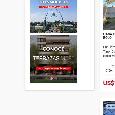
CASA E
ROJO
En:
Cam
Tipo:
Ca
Para:
Ve
3 Dorm
US$
NUEV