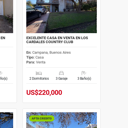
 EN
EXCELENTE CASA EN VENTA EN LOS
CARDALES COUNTRY CLUB
En:
Campana, Buenos Aires
Tipo:
Casa
Para:
Venta
ño(s)
2 Dormitorios
3 Garaje
3 Baño(s)
US$220,000
APTA CREDITO