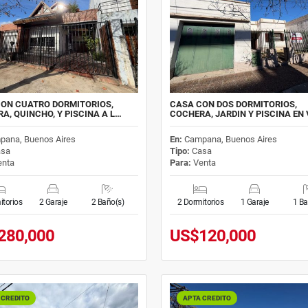
ON CUATRO DORMITORIOS,
CASA CON DOS DORMITORIOS,
A, QUINCHO, Y PISCINA A L…
COCHERA, JARDIN Y PISCINA EN
pana, Buenos Aires
En:
Campana, Buenos Aires
sa
Tipo:
Casa
nta
Para:
Venta
itorios
2 Garaje
2 Baño(s)
2 Dormitorios
1 Garaje
1 Ba
280,000
US$120,000
 CREDITO
APTA CREDITO