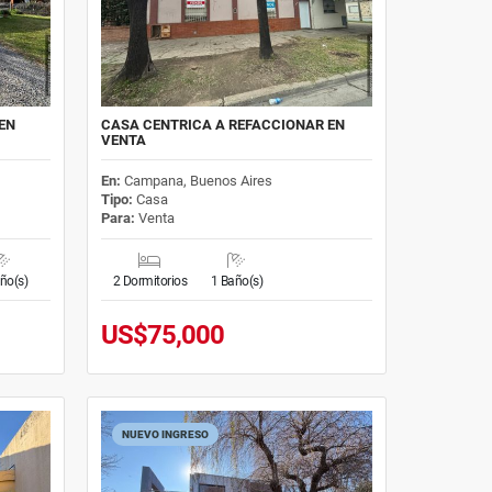
EN
CASA CENTRICA A REFACCIONAR EN
VENTA
En:
Campana, Buenos Aires
Tipo:
Casa
Para:
Venta
ño(s)
2 Dormitorios
1 Baño(s)
US$75,000
NUEVO INGRESO