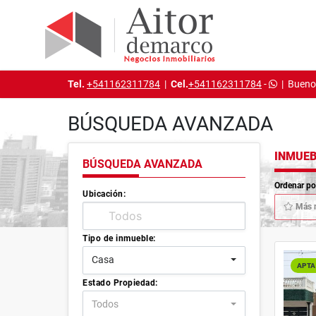
Tel.
+541162311784
|
Cel.
+541162311784
-
|
Buenos
BÚSQUEDA AVANZADA
INMUEB
BÚSQUEDA AVANZADA
Ordenar po
Ubicación:
Más 
Tipo de inmueble:
Casa
APTA
Estado Propiedad:
Todos