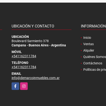
UBICACIÓN Y CONTACTO
INFORMACIÓN
.
UBICACIÓN
Inicio
Boulevard Sarmiento 378
Ventas
Campana - Buenos Aires - Argentina
Alquiler
MÓVIL
+541162311784
Quiénes Somos
TELÉFONO
Contáctenos
+541162311784
Políticas de pr
EMAIL
info@demarcoinmuebles.com.ar
Facebook
Instagram