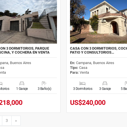
ON 3 DORMITORIOS, PARQUE
CASA CON 3 DORMITORIOS, COC
SCINA, Y COCHERA EN VENTA
PATIO Y CONSULTORIOS…
pana, Buenos Aires
En:
Campana, Buenos Aires
sa
Tipo:
Casa
nta
Para:
Venta
itorios
1 Garaje
3 Baño(s)
3 Dormitorios
3 Garaje
5 Ba
218,000
US$240,000
Siguiente
3
»