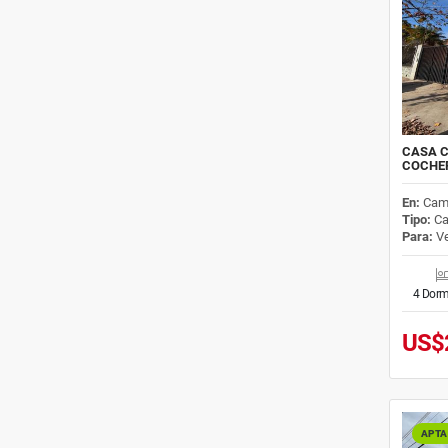
CASA C
COCHER
En:
Cam
Tipo:
Ca
Para:
Ve
4 Dorm
US$
APTA