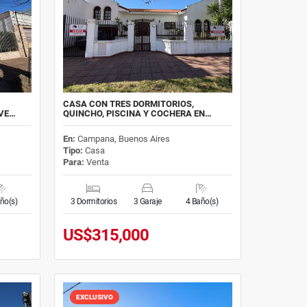
CASA CON TRES DORMITORIOS,
 VE…
QUINCHO, PISCINA Y COCHERA EN…
En:
Campana, Buenos Aires
Tipo:
Casa
Para:
Venta
ño(s)
3 Dormitorios
3 Garaje
4 Baño(s)
US$315,000
EXCLUSIVO