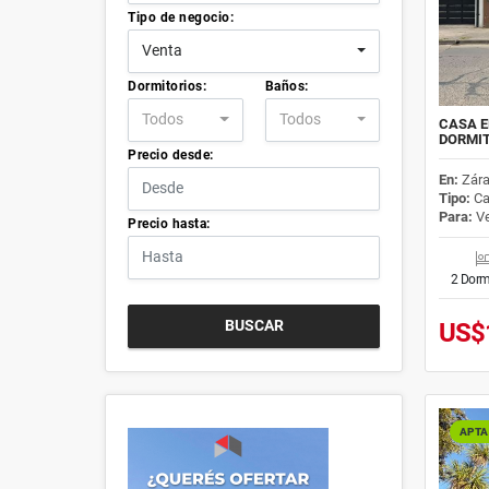
Tipo de negocio:
Venta
Dormitorios:
Baños:
Todos
Todos
CASA E
DORMIT
Precio desde:
En:
Zára
Tipo:
Ca
Para:
Ve
Precio hasta:
2 Dorm
BUSCAR
US$
APTA