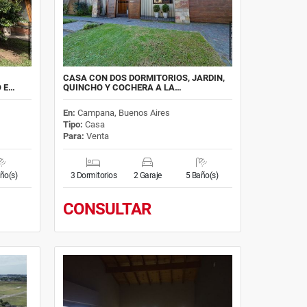
CASA CON DOS DORMITORIOS, JARDIN,
O E…
QUINCHO Y COCHERA A LA…
En:
Campana, Buenos Aires
Tipo:
Casa
Para:
Venta
ño(s)
3 Dormitorios
2 Garaje
5 Baño(s)
CONSULTAR