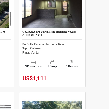
L 9
CABAÑA EN VENTA EN BARRIO YACHT
CLUB GUAZU
En:
Villa Paranacito, Entre Ríos
Tipo:
Cabaña
Para:
Venta
3 Dormitorios
1 Garaje
1 Baño(s)
US$1,111