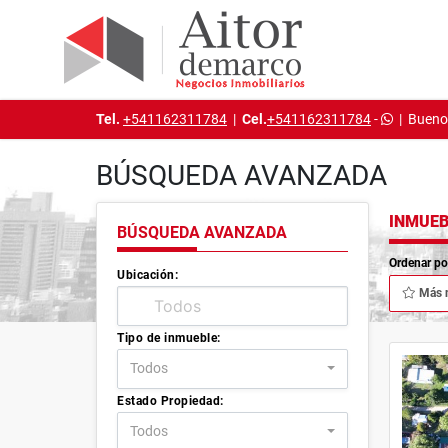
Tel.
+541162311784
|
Cel.
+541162311784
-
|
Buenos
BÚSQUEDA AVANZADA
INMUEB
BÚSQUEDA AVANZADA
Ordenar po
Ubicación:
Más 
Tipo de inmueble:
Todos
Estado Propiedad:
Todos