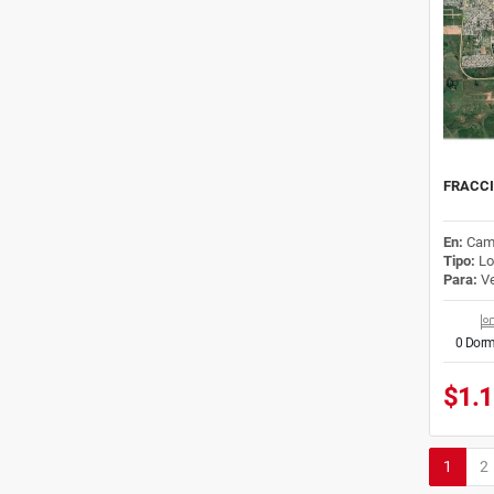
FRACCI
En:
Cam
Tipo:
Lo
Para:
Ve
0 Dorm
$1.
1
2