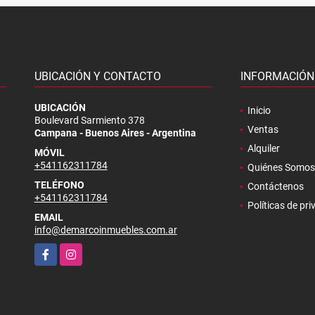
UBICACIÓN Y CONTACTO
INFORMACIÓN
.
UBICACIÓN
Inicio
Boulevard Sarmiento 378
Ventas
Campana - Buenos Aires - Argentina
Alquiler
MÓVIL
+541162311784
Quiénes Somos
TELÉFONO
Contáctenos
+541162311784
Políticas de pr
EMAIL
info@demarcoinmuebles.com.ar
Facebook
Instagram