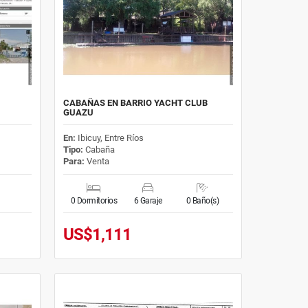
CABAÑAS EN BARRIO YACHT CLUB
GUAZU
En:
Ibicuy, Entre Ríos
Tipo:
Cabaña
Para:
Venta
0 Dormitorios
6 Garaje
0 Baño(s)
US$1,111