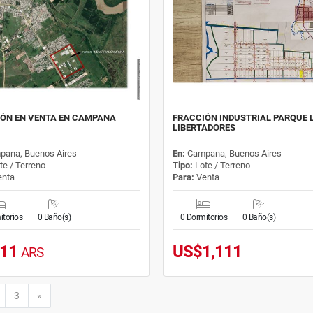
ÓN EN VENTA EN CAMPANA
FRACCIÓN INDUSTRIAL PARQUE 
LIBERTADORES
pana, Buenos Aires
En:
Campana, Buenos Aires
te / Terreno
Tipo:
Lote / Terreno
nta
Para:
Venta
itorios
0 Baño(s)
0 Dormitorios
0 Baño(s)
111
US$1,111
ARS
Siguiente
3
»