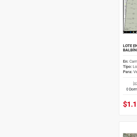
LOTE E
BALBÍN
En:
Cam
Tipo:
Lo
Para:
Ve
0 Dorm
$1.