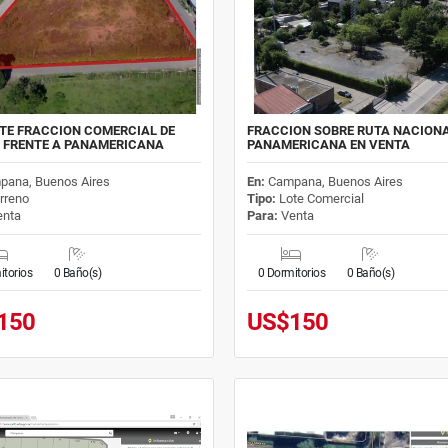
TE FRACCION COMERCIAL DE
FRACCION SOBRE RUTA NACIONA
 FRENTE A PANAMERICANA
PANAMERICANA EN VENTA
pana, Buenos Aires
En:
Campana, Buenos Aires
rreno
Tipo:
Lote Comercial
nta
Para:
Venta
itorios
0 Baño(s)
0 Dormitorios
0 Baño(s)
150
US$150