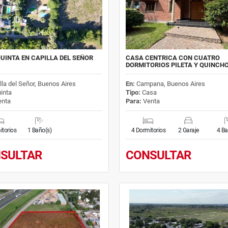
UINTA EN CAPILLA DEL SEÑOR
CASA CENTRICA CON CUATRO
DORMITORIOS PILETA Y QUINCH
lla del Señor, Buenos Aires
En:
Campana, Buenos Aires
inta
Tipo:
Casa
nta
Para:
Venta
itorios
1 Baño(s)
4 Dormitorios
2 Garaje
4 Ba
SULTAR
CONSULTAR