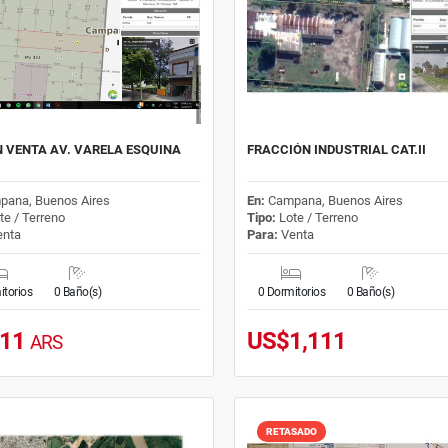
N VENTA AV. VARELA ESQUINA
FRACCIÓN INDUSTRIAL CAT.II
pana, Buenos Aires
En:
Campana, Buenos Aires
te / Terreno
Tipo:
Lote / Terreno
nta
Para:
Venta
itorios
0 Baño(s)
0 Dormitorios
0 Baño(s)
111
US$1,111
ARS
RETASADO