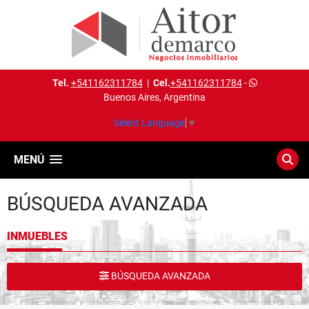
Tel.
+541162311784
|
Cel.
+541162311784
-
Buenos Aires, Argentina
Select Language
▼
MENÚ
BÚSQUEDA AVANZADA
INMUEBLES
BÚSQUEDA AVANZADA