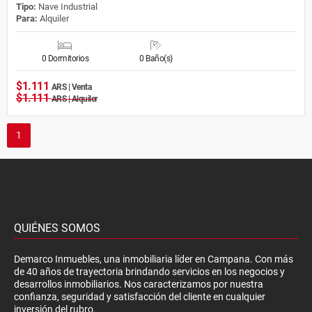
Tipo:
Nave Industrial
Para:
Alquiler
0 Dormitorios
0 Baño(s)
$1.111
ARS | Venta
$1.111
ARS | Alquiler
1
QUIÉNES SOMOS
Demarco Inmuebles, una inmobiliaria líder en Campana. Con más
de 40 años de trayectoria brindando servicios en los negocios y
desarrollos inmobiliarios. Nos caracterizamos por nuestra
confianza, seguridad y satisfacción del cliente en cualquier
inversión del rubro.