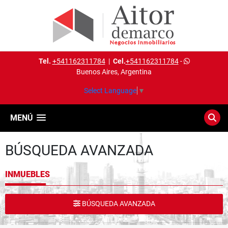
Tel.
+541162311784
|
Cel.
+541162311784
-
Buenos Aires, Argentina
Select Language
▼
MENÚ
BÚSQUEDA AVANZADA
INMUEBLES
BÚSQUEDA AVANZADA