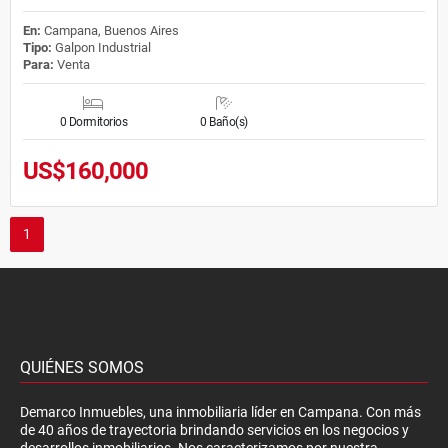
En:
Campana, Buenos Aires
Tipo:
Galpon Industrial
Para:
Venta
0 Dormitorios
0 Baño(s)
US$160,000
1
QUIÉNES SOMOS
Demarco Inmuebles, una inmobiliaria líder en Campana. Con más
de 40 años de trayectoria brindando servicios en los negocios y
desarrollos inmobiliarios. Nos caracterizamos por nuestra