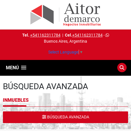
Tel.
+541162311784
|
Cel.
+541162311784
-
Buenos Aires, Argentina
Select Language
▼
MENÚ
BÚSQUEDA AVANZADA
INMUEBLES
BÚSQUEDA AVANZADA