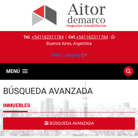
Tel.
+541162311784
|
Cel.
+541162311784
-
Buenos Aires, Argentina
Select Language
▼
MENÚ
BÚSQUEDA AVANZADA
INMUEBLES
BÚSQUEDA AVANZADA