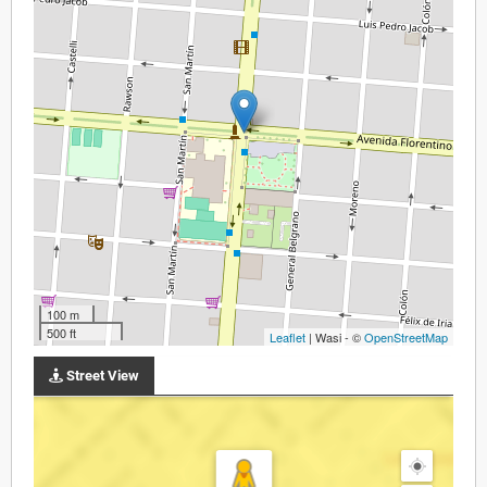
100 m
500 ft
Leaflet
| Wasi - ©
OpenStreetMap
Street View