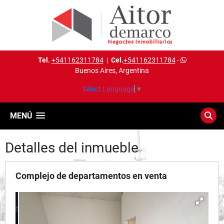
Tel.
+541162311784
|
Cel.
+541162311784
-
Buenos Aires, Argentina
Select Language
▼
MENÚ
Detalles del inmueble
Complejo de departamentos en venta