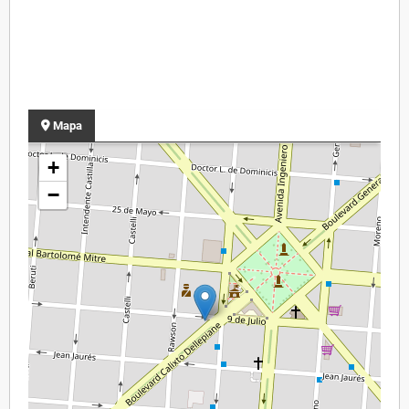
Mapa
+
−