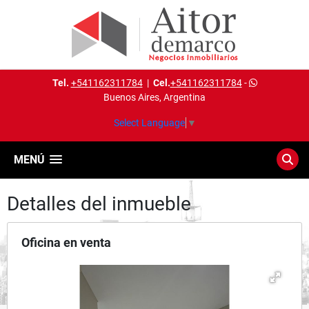
Tel.
+541162311784
|
Cel.
+541162311784
-
Buenos Aires, Argentina
Select Language
▼
MENÚ
Detalles del inmueble
Oficina en venta