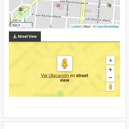
100 m
500 ft
Leaflet
| Wasi - ©
OpenStreetMap
Street View
Ver Ubicación
en
street
view