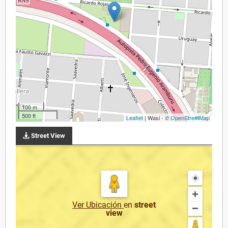
100 m
500 ft
Leaflet
| Wasi - ©
OpenStreetMap
Street View
Ver Ubicación
en
street
view