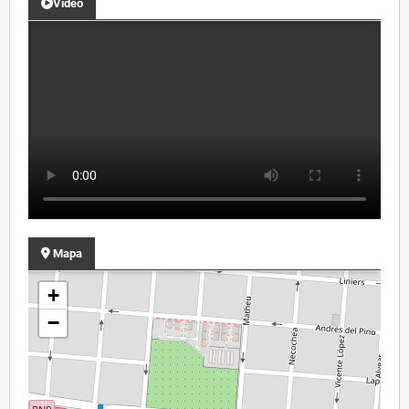
Video
Mapa
+
−