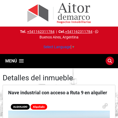
Tel.
+541162311784
|
Cel.
+541162311784
-
Buenos Aires, Argentina
Select Language
▼
MENÚ
Detalles del inmueble
Nave industrial con acceso a Ruta 9 en alquiler
ALQUILADO
Alquilado