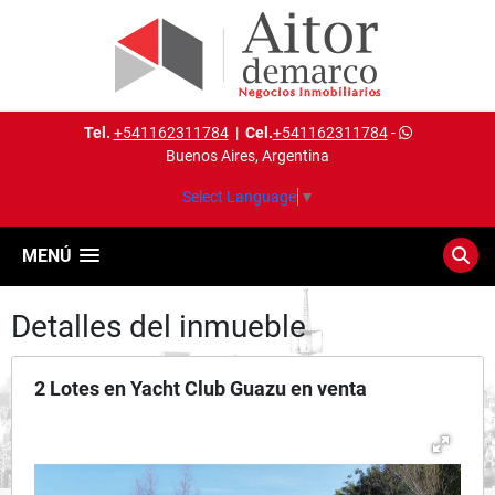
Tel.
+541162311784
|
Cel.
+541162311784
-
Buenos Aires, Argentina
Select Language
▼
MENÚ
Detalles del inmueble
2 Lotes en Yacht Club Guazu en venta