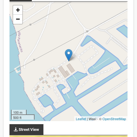
+
−
100 m
500 ft
Leaflet
| Wasi - ©
OpenStreetMap
Street View