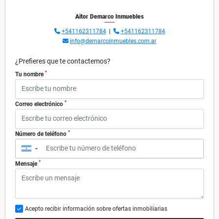
Aitor Demarco Inmuebles
+541162311784
|
+541162311784
info@demarcoinmuebles.com.ar
¿Prefieres que te contactemos?
*
Tu nombre
*
Correo electrónico
*
Número de teléfono
▼
*
Mensaje
Acepto recibir información sobre ofertas inmobiliarias