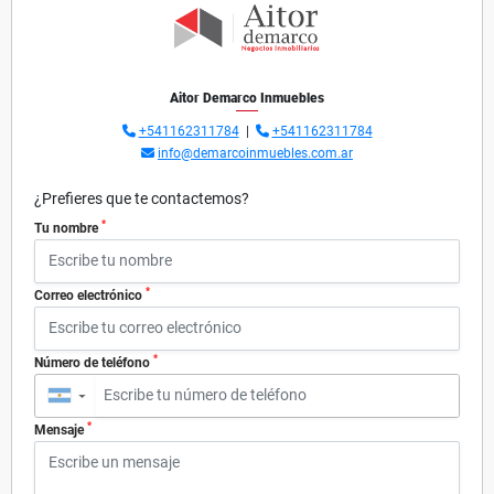
Aitor Demarco Inmuebles
+541162311784
|
+541162311784
info@demarcoinmuebles.com.ar
¿Prefieres que te contactemos?
*
Tu nombre
*
Correo electrónico
*
Número de teléfono
▼
*
Mensaje