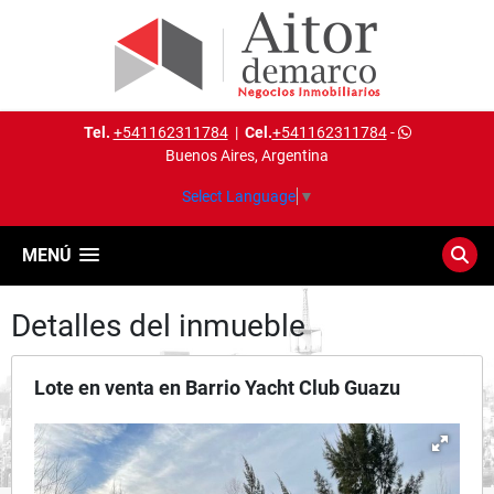
Tel.
+541162311784
|
Cel.
+541162311784
-
Buenos Aires, Argentina
Select Language
▼
MENÚ
Detalles del inmueble
Lote en venta en Barrio Yacht Club Guazu