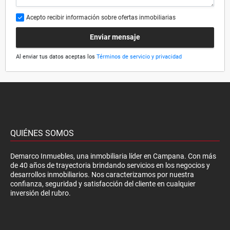
Acepto recibir información sobre ofertas inmobiliarias
Enviar mensaje
Al enviar tus datos aceptas los
Términos de servicio y privacidad
QUIÉNES SOMOS
Demarco Inmuebles, una inmobiliaria líder en Campana. Con más
de 40 años de trayectoria brindando servicios en los negocios y
desarrollos inmobiliarios. Nos caracterizamos por nuestra
confianza, seguridad y satisfacción del cliente en cualquier
inversión del rubro.