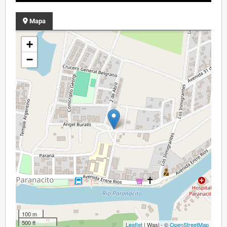
Mapa
+
−
100 m
500 ft
Leaflet
| Wasi - ©
OpenStreetMap