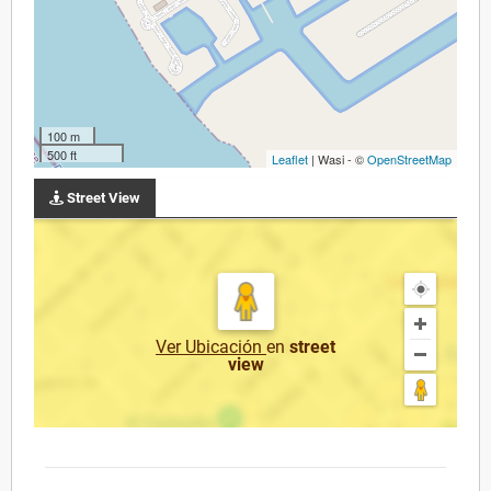
100 m
500 ft
Leaflet
| Wasi - ©
OpenStreetMap
Street View
Ver Ubicación
en
street
view