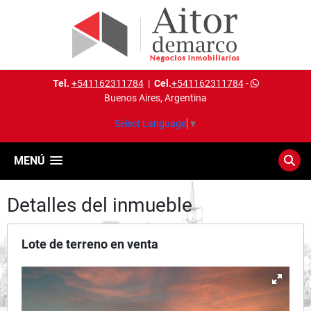
Tel.
+541162311784
|
Cel.
+541162311784
-
Buenos Aires, Argentina
Select Language
▼
MENÚ
Detalles del inmueble
Lote de terreno en venta