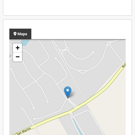
Mapa
+
−