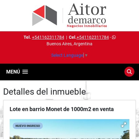
Tel.
+541162311784
|
Cel.
+541162311784
-
Buenos Aires, Argentina
Select Language
▼
MENÚ
Detalles del inmueble
Lote en barrio Monet de 1000m2 en venta
NUEVO INGRESO