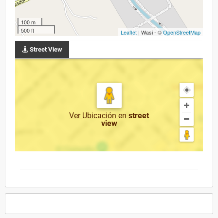
100 m
500 ft
Leaflet
| Wasi - ©
OpenStreetMap
Street View
Ver Ubicación
en
street
view