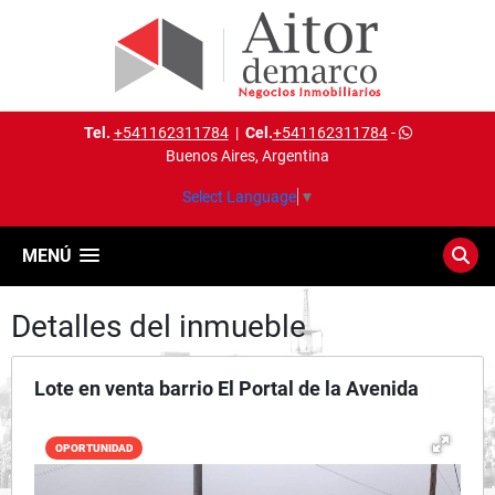
Tel.
+541162311784
|
Cel.
+541162311784
-
Buenos Aires, Argentina
Select Language
▼
MENÚ
Detalles del inmueble
Lote en venta barrio El Portal de la Avenida
OPORTUNIDAD