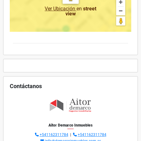
Ver Ubicación
en
street
view
Contáctanos
Aitor Demarco Inmuebles
+541162311784
|
+541162311784
info@demarcoinmuebles.com.ar