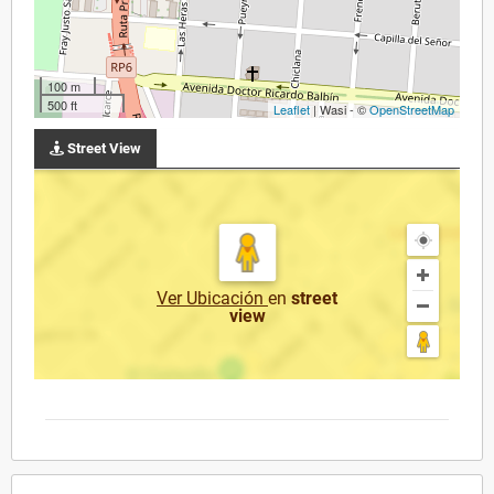
100 m
500 ft
Leaflet
| Wasi - ©
OpenStreetMap
Street View
Ver Ubicación
en
street
view