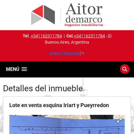
Tel.
+541162311784
|
Cel.
+541162311784
-
Buenos Aires, Argentina
Select Language
▼
MENÚ
Detalles del inmueble
Lote en venta esquina Iriart y Pueyrredon