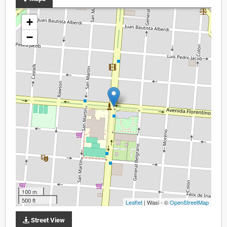
+
−
100 m
500 ft
Leaflet
| Wasi - ©
OpenStreetMap
Street View