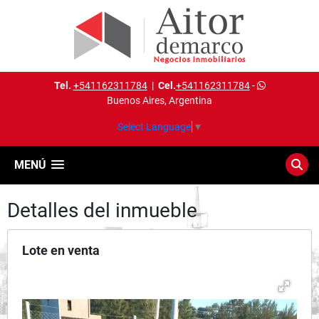
Tel.
+541162311784
|
Cel.
+541162311784
-
Buenos Aires, Argentina
Select Language
▼
MENÚ
Detalles del inmueble
Lote en venta