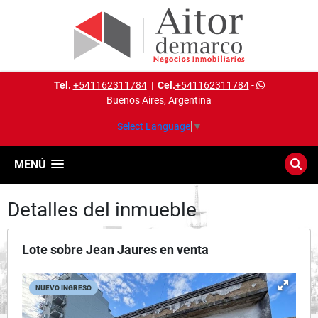
Tel.
+541162311784
|
Cel.
+541162311784
-
Buenos Aires, Argentina
Select Language
▼
MENÚ
Detalles del inmueble
Lote sobre Jean Jaures en venta
NUEVO INGRESO