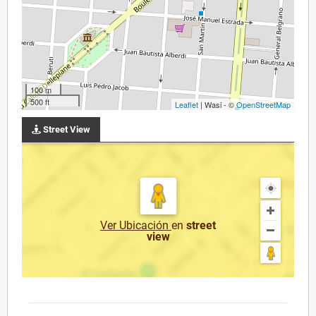
100 m
500 ft
Leaflet
| Wasi - ©
OpenStreetMap
Street View
Ver Ubicación
en
street
view