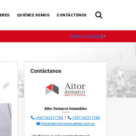
ERES
QUIÉNES SOMOS
CONTÁCTENOS
Select Language
▼
Contáctanos
Aitor Demarco Inmuebles
+541162311784
|
+541162311784
info@demarcoinmuebles.com.ar