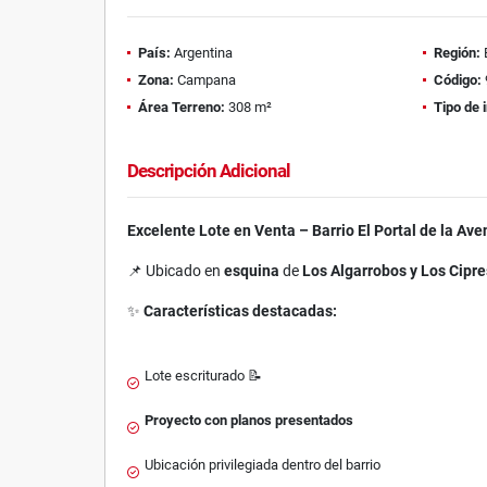
País:
Argentina
Región:
Zona:
Campana
Código:
Área Terreno:
308 m²
Tipo de 
Descripción Adicional
Excelente Lote en Venta – Barrio El Portal de la A
📌 Ubicado en
esquina
de
Los Algarrobos y Los Cipr
✨
Características destacadas:
Lote escriturado 📝
Proyecto con planos presentados
Ubicación privilegiada dentro del barrio