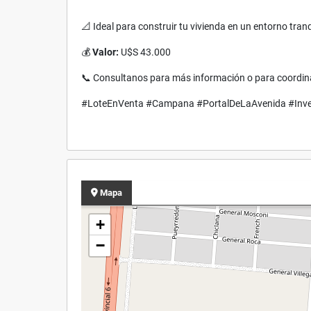
📐 Ideal para construir tu vivienda en un entorno tran
💰
Valor:
U$S 43.000
📞 Consultanos para más información o para coordina
#LoteEnVenta #Campana #PortalDeLaAvenida #Inver
Mapa
+
−