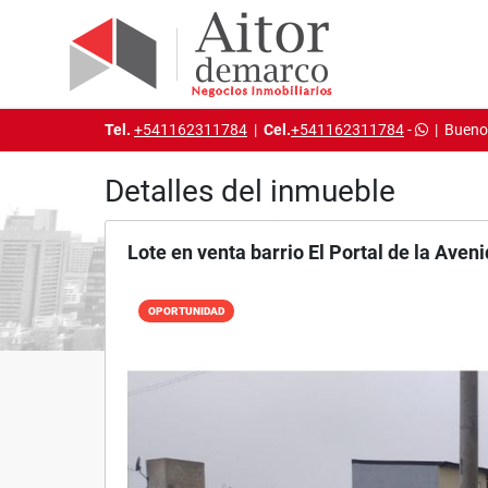
Tel.
+541162311784
|
Cel.
+541162311784
-
|
Buenos
Detalles del inmueble
Lote en venta barrio El Portal de la Aven
OPORTUNIDAD