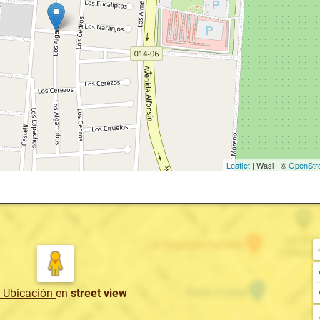
Leaflet
| Wasi - ©
OpenStr
r Ubicación
en
street view