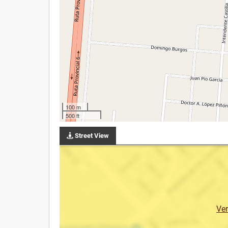
100 m
500 ft
Street View
Ve