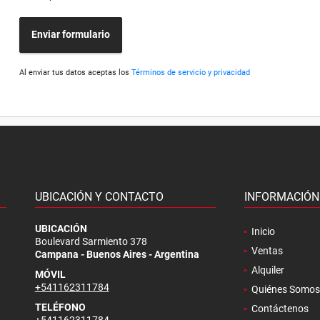
Enviar formulario
Al enviar tus datos aceptas los
Términos de servicio y privacidad
UBICACIÓN Y CONTACTO
INFORMACIÓN
.
UBICACIÓN
Inicio
Boulevard Sarmiento 378
Ventas
Campana - Buenos Aires - Argentina
Alquiler
MÓVIL
+541162311784
Quiénes Somos
TELÉFONO
Contáctenos
+541162311784