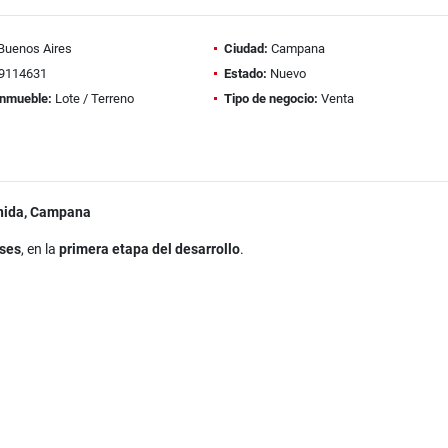
Buenos Aires
Ciudad:
Campana
9114631
Estado:
Nuevo
inmueble:
Lote / Terreno
Tipo de negocio:
Venta
venida, Campana
eses
, en la
primera etapa del desarrollo
.