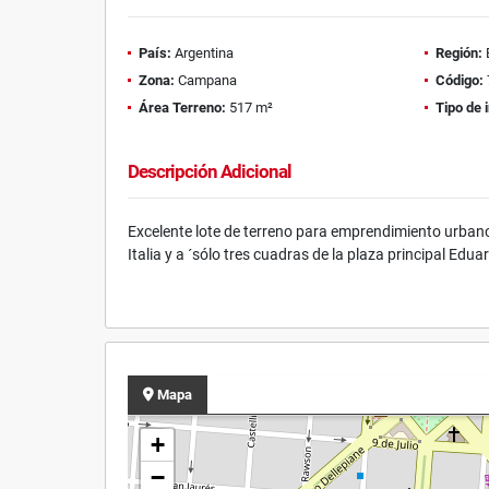
País:
Argentina
Región:
Zona:
Campana
Código:
Área Terreno:
517 m²
Tipo de 
Descripción Adicional
Excelente lote de terreno para emprendimiento urbano,
Italia y a ´sólo tres cuadras de la plaza principal Edu
Mapa
+
−