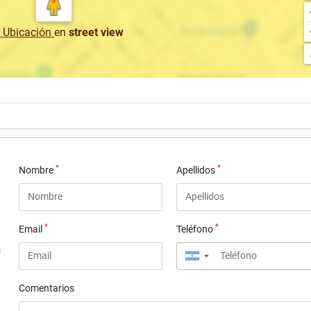
r Ubicación
en
street view
*
*
Nombre
Apellidos
*
*
Email
Teléfono
4
▼
Comentarios