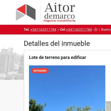
Tel.
+541162311784
|
Cel.
+541162311784
-
|
Buenos
Detalles del inmueble
Lote de terreno para edificar
RETASADO