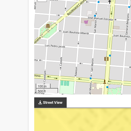
100 m
500 ft
Street View