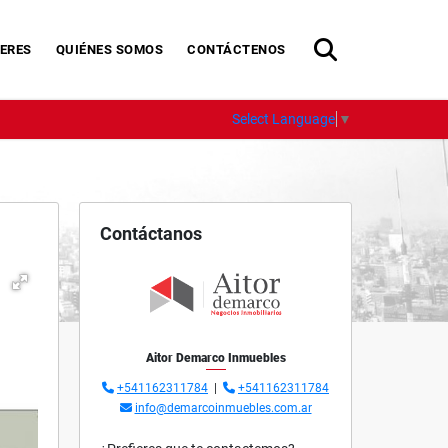
ERES
QUIÉNES SOMOS
CONTÁCTENOS
Select Language
▼
Contáctanos
Aitor Demarco Inmuebles
+541162311784
|
+541162311784
info@demarcoinmuebles.com.ar