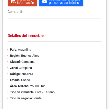
información
por correo electrónico
Compartir
Detalles del inmueble
País:
Argentina
Región:
Buenos Aires
Ciudad:
Campana
Zona:
Campana
Código:
6064261
Estado:
Usado
Área Terreno:
250000 m²
Tipo de inmueble:
Lote / Terreno
Tipo de negocio:
Venta