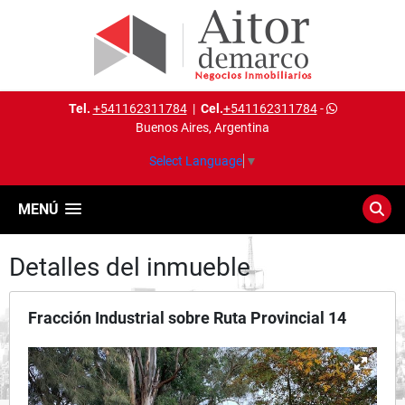
Tel.
+541162311784
|
Cel.
+541162311784
-
Buenos Aires, Argentina
Select Language
▼
MENÚ
Detalles del inmueble
Fracción Industrial sobre Ruta Provincial 14